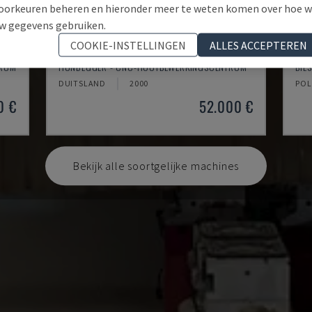
oorkeuren beheren en hieronder meer te weten komen over hoe 
w gegevens gebruiken.
COOKIE-INSTELLINGEN
ALLES ACCEPTEREN
K2-A
RO
TRUM
HUNDEGGER - CNC-HOUTBEWERKINGSCENTRUM
BIE
DUITSLAND
2000
POL
0 €
52.000 €
Bekijk alle soortgelijke machines