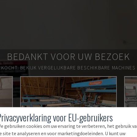
BEDANKT VOOR UW BEZOEK
RKOCHT.
BEKIJK VERGELIJKBARE BESCHIKBARE MACHINES
Privacyverklaring voor EU-gebruikers
e gebruiken cookies om uw ervaring te verbeteren, het gebruik v
e site te analyseren en voor marketingdoeleinden. U kunt uw