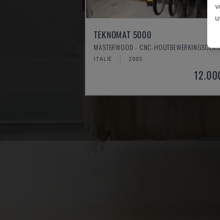
v
u
TEKNOMAT 5000
MASTERWOOD - CNC-HOUTBEWERKINGSCEN
ITALIË
2005
12.00