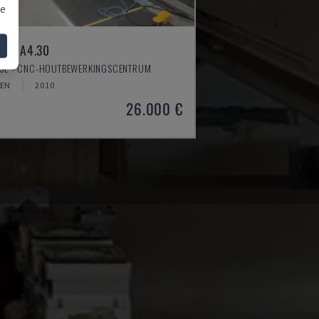
we
VER A4.30
SSE - CNC-HOUTBEWERKINGSCENTRUM
EN
2010
26.000 €