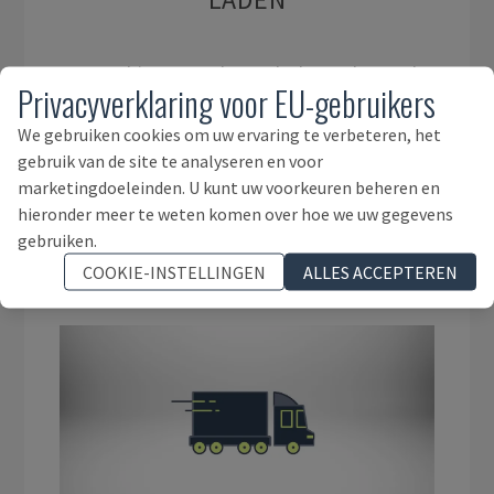
De machines worden geladen volgens de
Privacyverklaring voor EU-gebruikers
aanbevelingen in de bijbehorende
handleidingen. Wij huren lokale bedrijven
We gebruiken cookies om uw ervaring te verbeteren, het
gebruik van de site te analyseren en voor
in om de machines met kranen of
marketingdoeleinden. U kunt uw voorkeuren beheren en
vorkheftrucks in het vertrektransport te
hieronder meer te weten komen over hoe we uw gegevens
laden.
gebruiken.
COOKIE-INSTELLINGEN
ALLES ACCEPTEREN