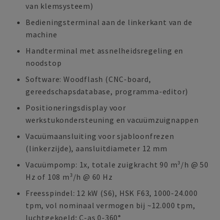
van klemsysteem)
Bedieningsterminal aan de linkerkant van de
machine
Handterminal met assnelheidsregeling en
noodstop
Software: Woodflash (CNC-board,
gereedschapsdatabase, programma-editor)
Positioneringsdisplay voor
werkstukondersteuning en vacuümzuignappen
Vacuümaansluiting voor sjabloonfrezen
(linkerzijde), aansluitdiameter 12 mm
Vacuümpomp: 1x, totale zuigkracht 90 m³/h @ 50
Hz of 108 m³/h @ 60 Hz
Freesspindel: 12 kW (S6), HSK F63, 1000-24.000
tpm, vol nominaal vermogen bij ~12.000 tpm,
luchtgekoeld; C-as 0-360°