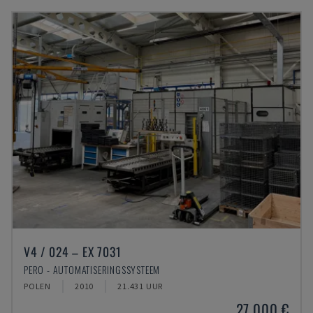
V4 / 024 – EX 7031
PERO - AUTOMATISERINGSSYSTEEM
POLEN
2010
21.431 UUR
27.000 €