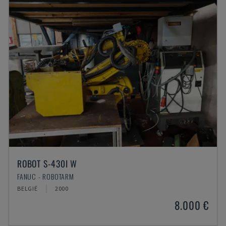
ROBOT S-430I W
FANUC - ROBOTARM
BELGIË
2000
8.000 €