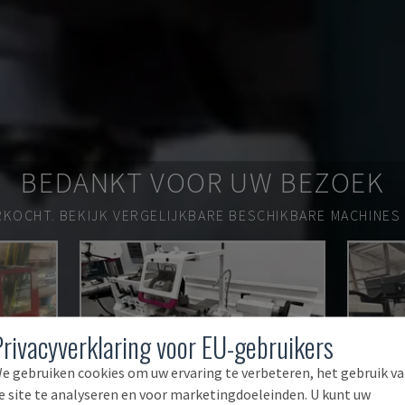
BEDANKT VOOR UW BEZOEK
RKOCHT.
BEKIJK VERGELIJKBARE BESCHIKBARE MACHINES
Privacyverklaring voor EU-gebruikers
e gebruiken cookies om uw ervaring te verbeteren, het gebruik v
e site te analyseren en voor marketingdoeleinden. U kunt uw