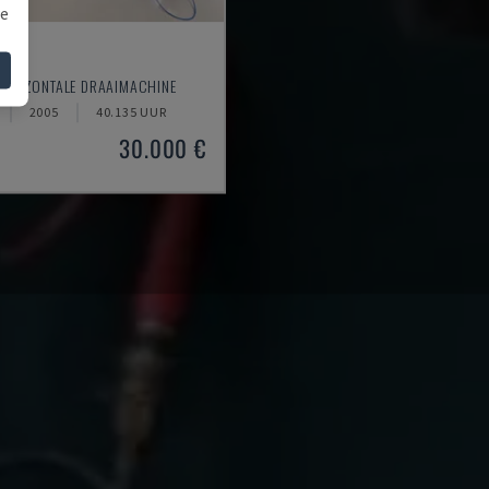
we
20
HORIZONTALE DRAAIMACHINE
2005
40.135 UUR
30.000 €