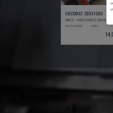
v
u
EMCOMAT 200X1000
EMCO - HORIZONTALE DRAAIMAC
DUITSLAND
2001
14.