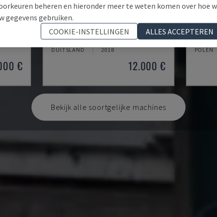
oorkeuren beheren en hieronder meer te weten komen over hoe 
w gegevens gebruiken.
TH 4610
TBI-5
COOKIE-INSTELLINGEN
ALLES ACCEPTEREN
HINE
OPTIMUM - HORIZONTALE DRAAIMACHINE
CMZ - 
DUITSLAND
2018
POLEN
000 €
12.000 €
Bekijk alle soortgelijke machines