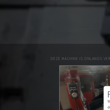
DEZE MACHINE IS ONLANGS VE
W
d