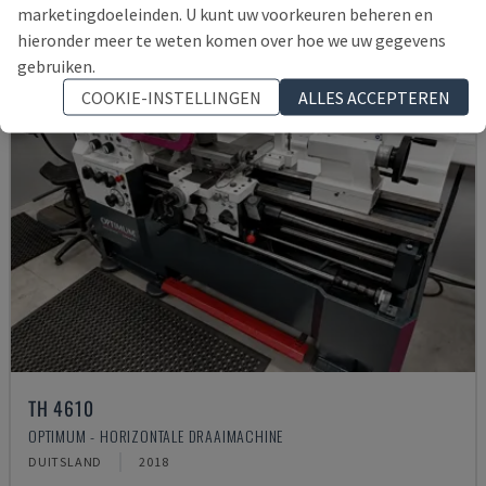
marketingdoeleinden. U kunt uw voorkeuren beheren en
hieronder meer te weten komen over hoe we uw gegevens
gebruiken.
COOKIE-INSTELLINGEN
ALLES ACCEPTEREN
TH 4610
OPTIMUM - HORIZONTALE DRAAIMACHINE
DUITSLAND
2018