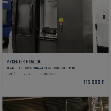
MYCENTER HX500IG
KITAMURA - HORIZONTAAL BEWERKINGSCENTRUM
ITALIË
2015
13.900 UUR
115.000 €