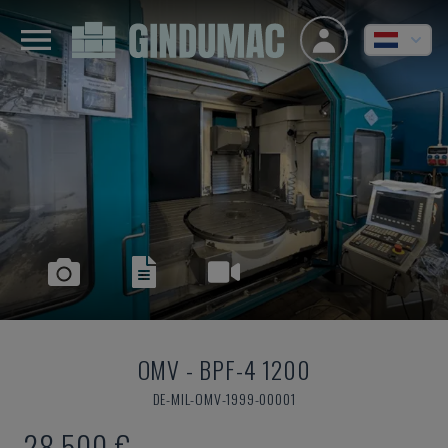
OMV
-
BPF-4 1200
DE-MIL-OMV-1999-00001
28.500 €