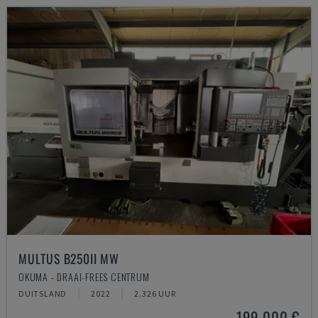
MULTUS B250II MW
OKUMA - DRAAI-FREES CENTRUM
DUITSLAND
2022
2.326 UUR
199.000 €