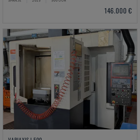
SPANJE
2015
500 UUR
146.000 €
VARIAXIS I 500