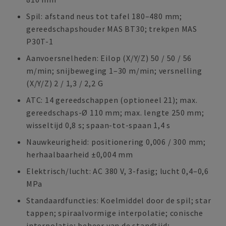
Spil: afstand neus tot tafel 180–480 mm;
gereedschapshouder MAS BT30; trekpen MAS
P30T-1
Aanvoersnelheden: Eilop (X/Y/Z) 50 / 50 / 56
m/min; snijbeweging 1–30 m/min; versnelling
(X/Y/Z) 2 / 1,3 / 2,2 G
ATC: 14 gereedschappen (optioneel 21); max.
gereedschaps-Ø 110 mm; max. lengte 250 mm;
wisseltijd 0,8 s; spaan-tot-spaan 1,4 s
Nauwkeurigheid: positionering 0,006 / 300 mm;
herhaalbaarheid ±0,004 mm
Elektrisch/lucht: AC 380 V, 3-fasig; lucht 0,4–0,6
MPa
Standaardfuncties: Koelmiddel door de spil; star
tappen; spiraalvormige interpolatie; conische
interpolatie; beheer van de standtijd;