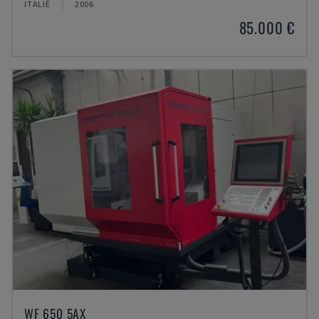
ITALIË
2006
85.000 €
WF 650 5AX