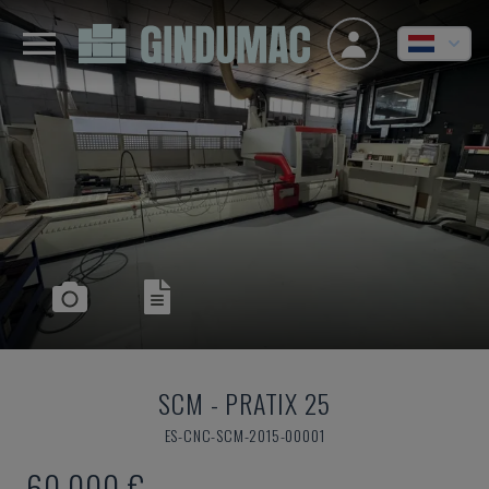
SCM
-
PRATIX 25
ES-CNC-SCM-2015-00001
60.000 €