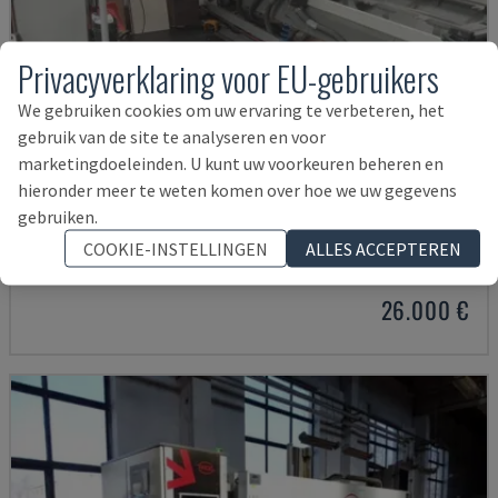
Privacyverklaring voor EU-gebruikers
We gebruiken cookies om uw ervaring te verbeteren, het
gebruik van de site te analyseren en voor
marketingdoeleinden. U kunt uw voorkeuren beheren en
hieronder meer te weten komen over hoe we uw gegevens
ROVER A4.30
gebruiken.
BIESSE - CNC-HOUTBEWERKINGSCENTRUM
COOKIE-INSTELLINGEN
ALLES ACCEPTEREN
POLEN
2010
26.000 €