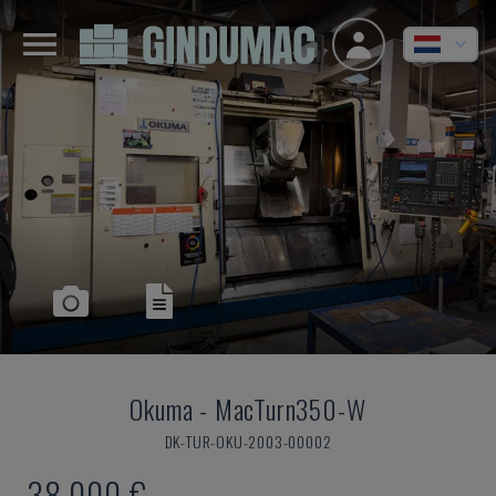
Okuma
-
MacTurn350-W
DK-TUR-OKU-2003-00002
38.000 €