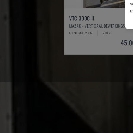
v
u
VTC 300C II
MAZAK - VERTICAAL BEWERKINGSCE
DENEMARKEN
2012
45.0