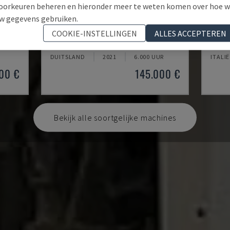
oorkeuren beheren en hieronder meer te weten komen over hoe 
w gegevens gebruiken.
U5-1530
MYNX
COOKIE-INSTELLINGEN
ALLES ACCEPTEREN
NTRUM
SPINNER - VERTICAAL BEWERKINGSCENTRUM
DAEWO
DUITSLAND
2021
6.000 UUR
ITALIË
00 €
145.000 €
Bekijk alle soortgelijke machines