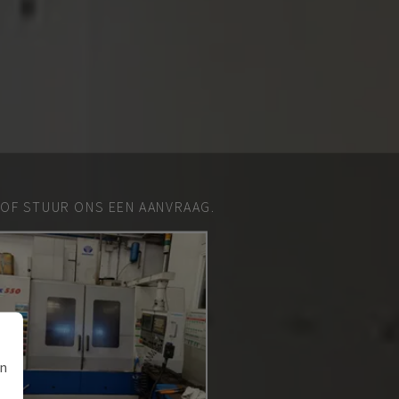
 OF STUUR ONS EEN AANVRAAG.
an