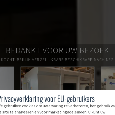
BEDANKT VOOR UW BEZOEK
RKOCHT.
BEKIJK VERGELIJKBARE BESCHIKBARE MACHINES
Privacyverklaring voor EU-gebruikers
e gebruiken cookies om uw ervaring te verbeteren, het gebruik v
e site te analyseren en voor marketingdoeleinden. U kunt uw