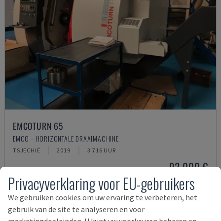
EMCOTURN 65
EMCO - HORIZONTALE DRAAIMACHINE
TSJECHIË
2019
3.716 UUR
92.000 €
Privacyverklaring voor EU-gebruikers
We gebruiken cookies om uw ervaring te verbeteren, het
gebruik van de site te analyseren en voor
marketingdoeleinden. U kunt uw voorkeuren beheren en