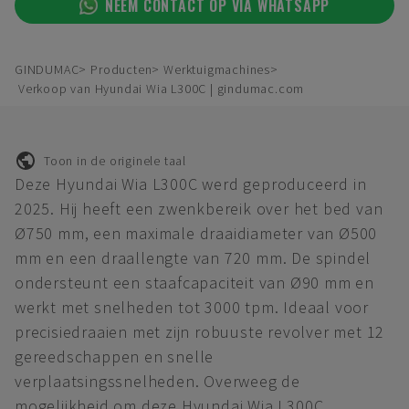
NEEM CONTACT OP VIA WHATSAPP
GINDUMAC
Producten
Werktuigmachines
Verkoop van Hyundai Wia L300C | gindumac.com
Toon in de originele taal
Deze Hyundai Wia L300C werd geproduceerd in
2025. Hij heeft een zwenkbereik over het bed van
Ø750 mm, een maximale draaidiameter van Ø500
mm en een draallengte van 720 mm. De spindel
ondersteunt een staafcapaciteit van Ø90 mm en
werkt met snelheden tot 3000 tpm. Ideaal voor
precisiedraaien met zijn robuuste revolver met 12
gereedschappen en snelle
verplaatsingssnelheden. Overweeg de
mogelijkheid om deze Hyundai Wia L300C