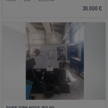
POLEN
2005
40.135 UUR
30.000 €
QUICK TURN NEXUS 200 MS