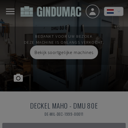
BEDANKT VOOR UW BEZOEK
DEZE MACHINE IS ONLANGS VERKOCHT.
Bekijk soortgelijke machines
DECKEL MAHO
-
DMU 80E
DE-MIL-DEC-1999-00011