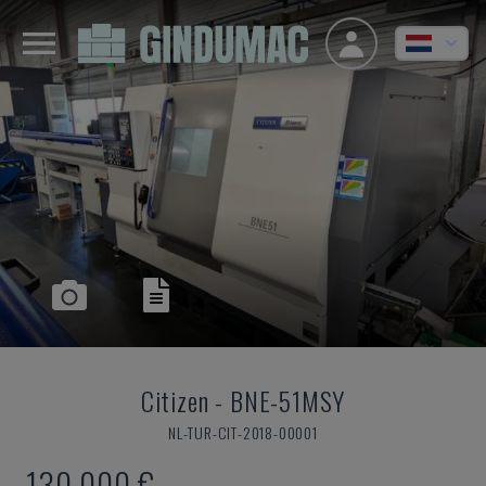
Citizen
-
BNE-51MSY
NL-TUR-CIT-2018-00001
130.000 €