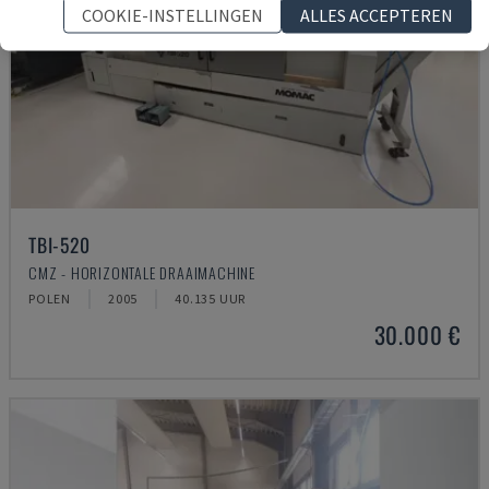
COOKIE-INSTELLINGEN
ALLES ACCEPTEREN
TBI-520
CMZ - HORIZONTALE DRAAIMACHINE
POLEN
2005
40.135 UUR
30.000 €