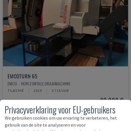
EMCOTURN 65
EMCO - HORIZONTALE DRAAIMACHINE
TSJECHIË
2019
3.716 UUR
92.000 €
Privacyverklaring voor EU-gebruikers
We gebruiken cookies om uw ervaring te verbeteren, het
gebruik van de site te analyseren en voor