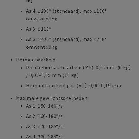
m)
As 4: ±200° (standaard), max ±190°
omwenteling
As 5: ±115°
As 6: ±400° (standaard), max ±288°
omwenteling
Herhaalbaarheid:
Positieherhaalbaarheid (RP): 0,02 mm (6 kg)
/ 0,02-0,05 mm (10 kg)
Herhaalbaarheid pad (RT): 0,06-0,19 mm
Maximale gewrichtssnelheden:
As 1: 150-180°/s
As 2: 160-180°/s
As 3: 170-185°/s
As 4: 320-385°/s