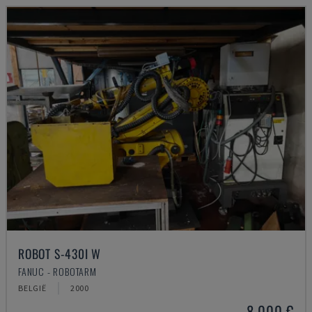
ROBOT S-430I W
FANUC - ROBOTARM
BELGIË
2000
8.000 €