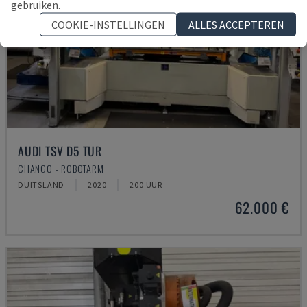
gebruiken.
COOKIE-INSTELLINGEN
ALLES ACCEPTEREN
AUDI TSV D5 TÜR
CHANGO - ROBOTARM
DUITSLAND
2020
200 UUR
62.000 €