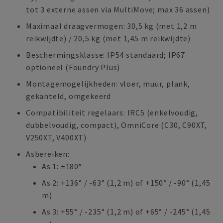
tot 3 externe assen via MultiMove; max 36 assen)
Maximaal draagvermogen: 30,5 kg (met 1,2 m
reikwijdte) / 20,5 kg (met 1,45 m reikwijdte)
Beschermingsklasse: IP54 standaard; IP67
optioneel (Foundry Plus)
Montagemogelijkheden: vloer, muur, plank,
gekanteld, omgekeerd
Compatibiliteit regelaars: IRC5 (enkelvoudig,
dubbelvoudig, compact), OmniCore (C30, C90XT,
V250XT, V400XT)
Asbereiken:
As 1: ±180°
As 2: +136° / -63° (1,2 m) of +150° / -90° (1,45
m)
As 3: +55° / -235° (1,2 m) of +65° / -245° (1,45