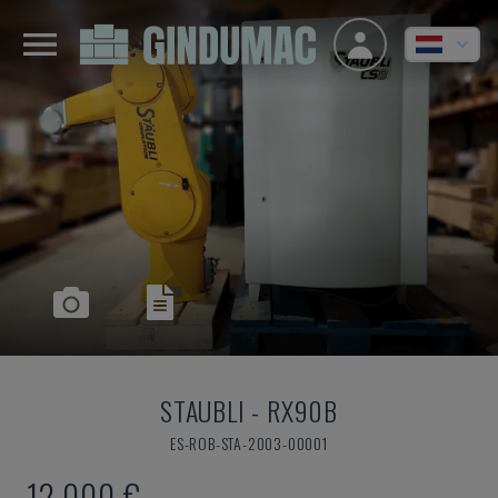
STAUBLI
-
RX90B
ES-ROB-STA-2003-00001
12.000 €