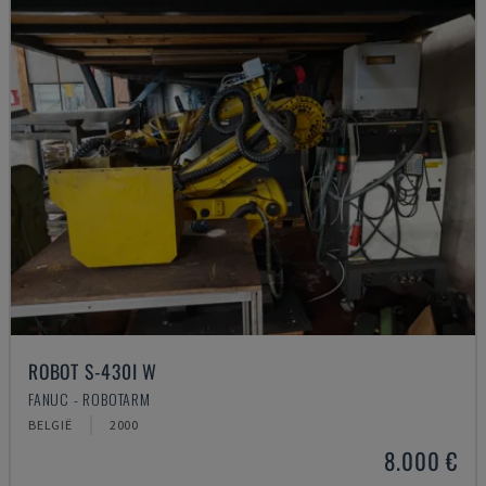
ROBOT S-430I W
FANUC - ROBOTARM
BELGIË
2000
8.000 €