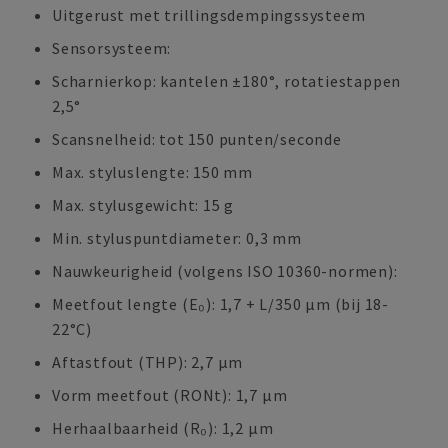
Uitgerust met trillingsdempingssysteem
Sensorsysteem:
Scharnierkop: kantelen ±180°, rotatiestappen
2,5°
Scansnelheid: tot 150 punten/seconde
Max. styluslengte: 150 mm
Max. stylusgewicht: 15 g
Min. styluspuntdiameter: 0,3 mm
Nauwkeurigheid (volgens ISO 10360-normen):
Meetfout lengte (E₀): 1,7 + L/350 µm (bij 18-
22°C)
Aftastfout (THP): 2,7 µm
Vorm meetfout (RONt): 1,7 µm
Herhaalbaarheid (R₀): 1,2 µm