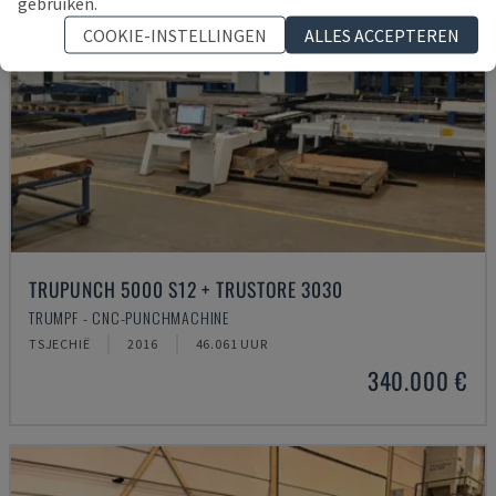
gebruiken.
COOKIE-INSTELLINGEN
ALLES ACCEPTEREN
TRUPUNCH 5000 S12 + TRUSTORE 3030
TRUMPF - CNC-PUNCHMACHINE
TSJECHIË
2016
46.061 UUR
340.000 €