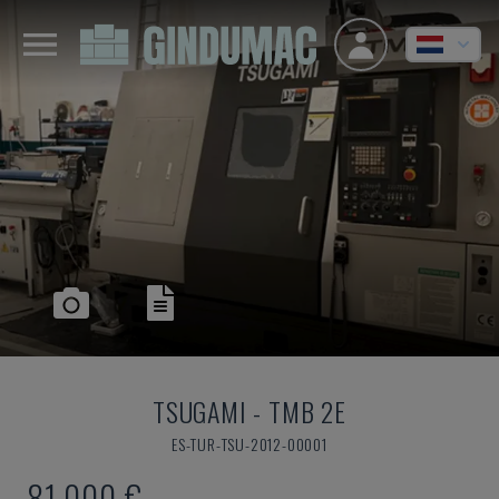
TSUGAMI
-
TMB 2E
ES-TUR-TSU-2012-00001
81.000 €