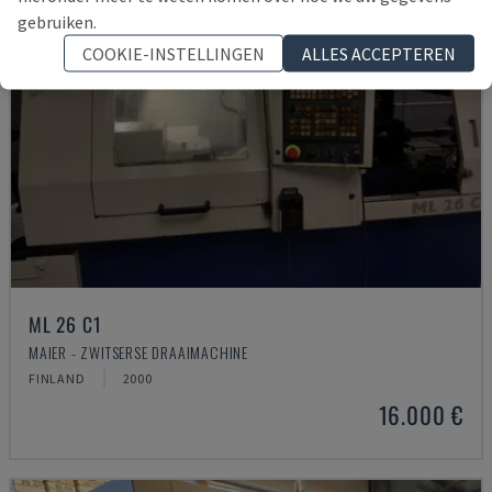
gebruiken.
COOKIE-INSTELLINGEN
ALLES ACCEPTEREN
ML 26 C1
MAIER - ZWITSERSE DRAAIMACHINE
FINLAND
2000
16.000 €