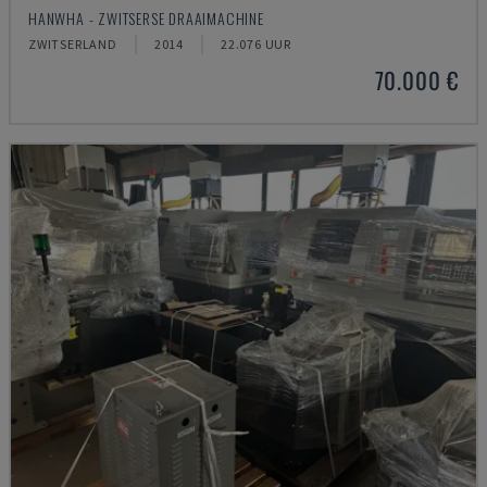
HANWHA - ZWITSERSE DRAAIMACHINE
ZWITSERLAND
2014
22.076 UUR
70.000 €