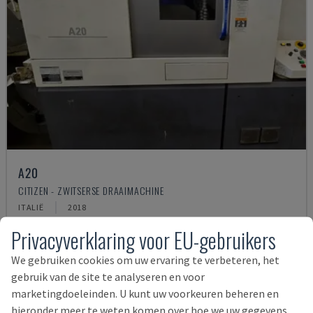
A20
CITIZEN - ZWITSERSE DRAAIMACHINE
ITALIË
2018
67.000 €
Privacyverklaring voor EU-gebruikers
We gebruiken cookies om uw ervaring te verbeteren, het
gebruik van de site te analyseren en voor
marketingdoeleinden. U kunt uw voorkeuren beheren en
hieronder meer te weten komen over hoe we uw gegevens