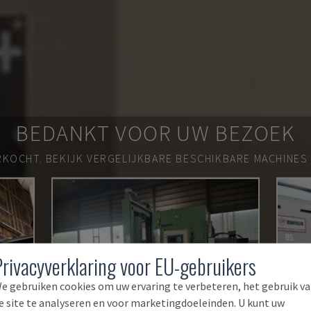
BEDANKT VOOR UW BEZOEK
RKOCHT.
BEKIJK VERGELIJKBARE BESCHIKBARE MACHINES
Privacyverklaring voor EU-gebruikers
e gebruiken cookies om uw ervaring te verbeteren, het gebruik v
e site te analyseren en voor marketingdoeleinden. U kunt uw