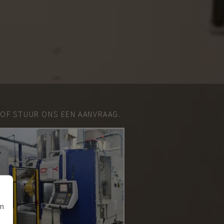
 OF STUUR ONS EEN AANVRAAG.
an