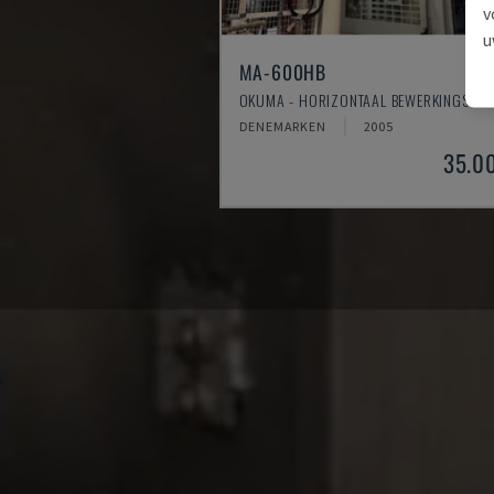
v
u
MA-600HB
OKUMA - HORIZONTAAL BEWERKINGSCE
DENEMARKEN
2005
35.0