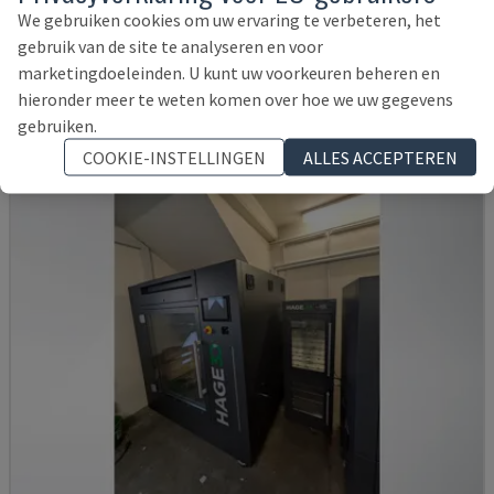
HP - KUNSTSTOF 3D-PRINTER
We gebruiken cookies om uw ervaring te verbeteren, het
DUITSLAND
2018
16.291 UUR
gebruik van de site te analyseren en voor
22.000 €
marketingdoeleinden. U kunt uw voorkeuren beheren en
hieronder meer te weten komen over hoe we uw gegevens
gebruiken.
COOKIE-INSTELLINGEN
ALLES ACCEPTEREN