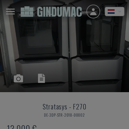
Stratasys
-
F270
DE-3DP-STR-2018-00002
13.000 €