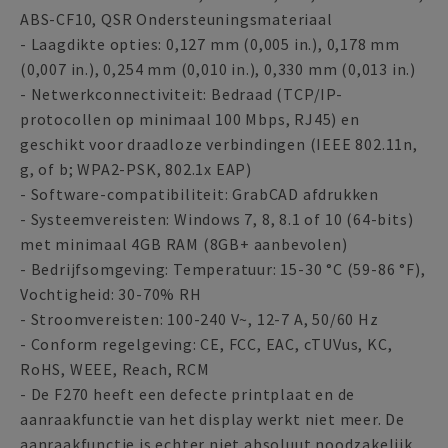
ABS-CF10, QSR Ondersteuningsmateriaal
- Laagdikte opties: 0,127 mm (0,005 in.), 0,178 mm
(0,007 in.), 0,254 mm (0,010 in.), 0,330 mm (0,013 in.)
- Netwerkconnectiviteit: Bedraad (TCP/IP-
protocollen op minimaal 100 Mbps, RJ45) en
geschikt voor draadloze verbindingen (IEEE 802.11n,
g, of b; WPA2-PSK, 802.1x EAP)
- Software-compatibiliteit: GrabCAD afdrukken
- Systeemvereisten: Windows 7, 8, 8.1 of 10 (64-bits)
met minimaal 4GB RAM (8GB+ aanbevolen)
- Bedrijfsomgeving: Temperatuur: 15-30 °C (59-86 °F),
Vochtigheid: 30-70% RH
- Stroomvereisten: 100-240 V~, 12-7 A, 50/60 Hz
- Conform regelgeving: CE, FCC, EAC, cTUVus, KC,
RoHS, WEEE, Reach, RCM
- De F270 heeft een defecte printplaat en de
aanraakfunctie van het display werkt niet meer. De
aanraakfunctie is echter niet absoluut noodzakelijk,