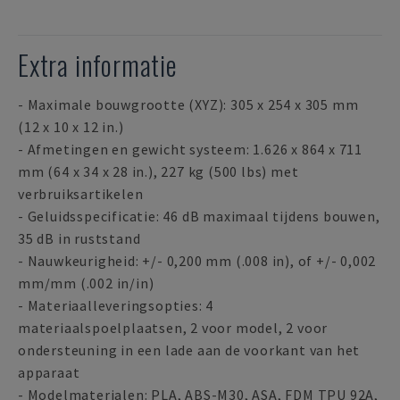
Extra informatie
- Maximale bouwgrootte (XYZ): 305 x 254 x 305 mm
(12 x 10 x 12 in.)
- Afmetingen en gewicht systeem: 1.626 x 864 x 711
mm (64 x 34 x 28 in.), 227 kg (500 lbs) met
verbruiksartikelen
- Geluidsspecificatie: 46 dB maximaal tijdens bouwen,
35 dB in ruststand
- Nauwkeurigheid: +/- 0,200 mm (.008 in), of +/- 0,002
mm/mm (.002 in/in)
- Materiaalleveringsopties: 4
materiaalspoelplaatsen, 2 voor model, 2 voor
ondersteuning in een lade aan de voorkant van het
apparaat
- Modelmaterialen: PLA, ABS-M30, ASA, FDM TPU 92A,