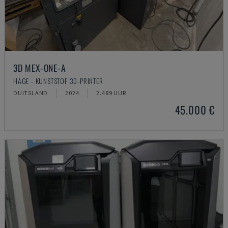
3D MEX-ONE-A
HAGE - KUNSTSTOF 3D-PRINTER
DUITSLAND
2024
2.489 UUR
45.000 €