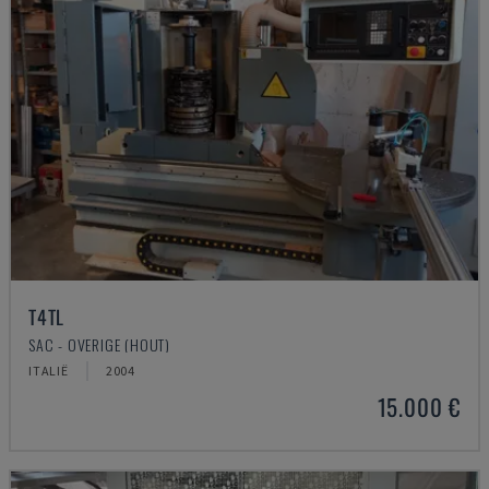
T4TL
SAC - OVERIGE (HOUT)
ITALIË
2004
15.000 €