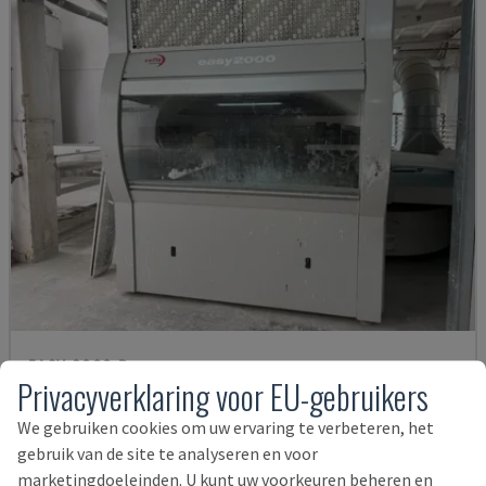
EASY 2000 D
Privacyverklaring voor EU-gebruikers
CEFLA - OVERIGE (HOUT)
POLEN
2009
We gebruiken cookies om uw ervaring te verbeteren, het
57.000 €
gebruik van de site te analyseren en voor
marketingdoeleinden. U kunt uw voorkeuren beheren en