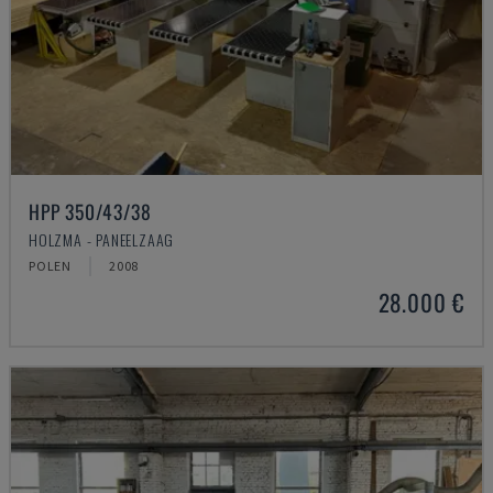
HPP 350/43/38
HOLZMA - PANEELZAAG
POLEN
2008
28.000 €