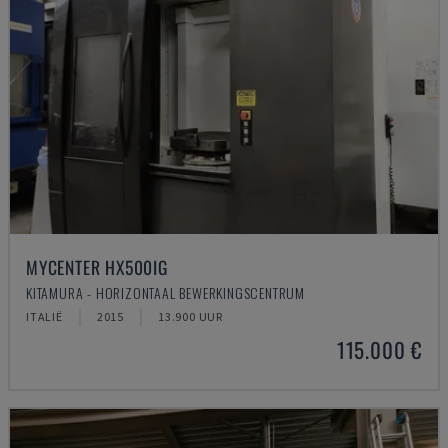
MYCENTER HX500IG
KITAMURA - HORIZONTAAL BEWERKINGSCENTRUM
ITALIË
2015
13.900 UUR
115.000 €