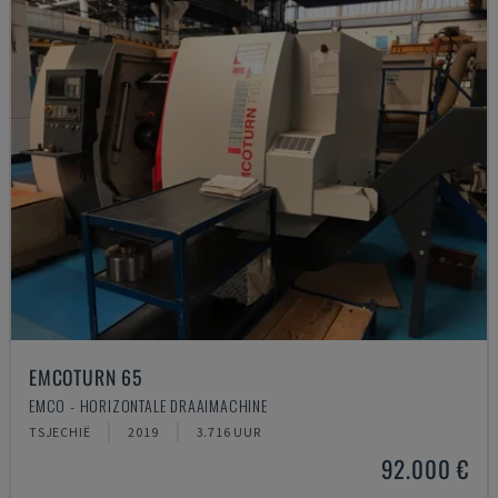
EMCOTURN 65
EMCO - HORIZONTALE DRAAIMACHINE
TSJECHIË
2019
3.716 UUR
92.000 €