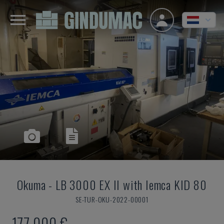
Okuma
-
LB 3000 EX II with Iemca KID 80
SE-TUR-OKU-2022-00001
177.000 €