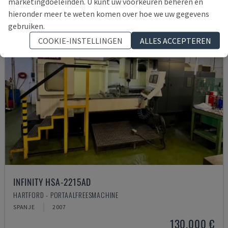
marketingdoeleinden. U kunt uw voorkeuren beheren en
hieronder meer te weten komen over hoe we uw gegevens
gebruiken.
COOKIE-INSTELLINGEN
ALLES ACCEPTEREN
INFINITY HSA-2215AD
HARTFORD - PORTAALFREESMACHINE
SPANJE
2007
130.000 €