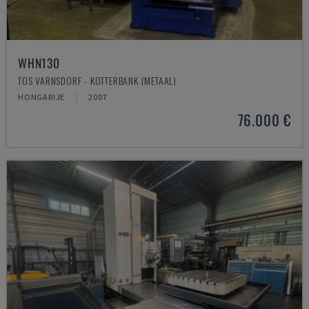
WHN130
TOS VARNSDORF - KOTTERBANK (METAAL)
HONGARIJE
2007
76.000 €