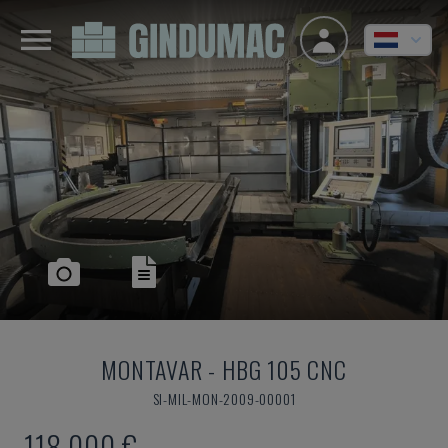
MONTAVAR
-
HBG 105 CNC
SI-MIL-MON-2009-00001
118.000 €