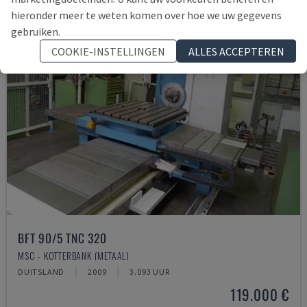
hieronder meer te weten komen over hoe we uw gegevens
gebruiken.
COOKIE-INSTELLINGEN
ALLES ACCEPTEREN
BFT 90/5 TNC 320
MSC - KOTTERBANK (METAAL)
DUITSLAND
2009
3.093 UUR
119.000 €