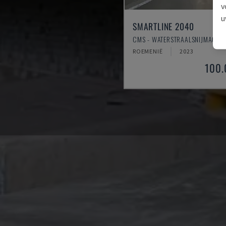
v
u
SMARTLINE 2040
CMS - WATERSTRAALSNIJMACHI
ROEMENIË
2023
100.