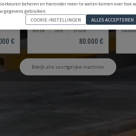
oorkeuren beheren en hieronder meer te weten komen over hoe 
w gegevens gebruiken.
MJT-W53D- 4020
MD JE
COOKIE-INSTELLINGEN
ALLES ACCEPTEREN
NE
MAVIJET - WATERSTRAALSNIJMACHINE
PHENIX 
POLEN
2020
57 UUR
FRANKR
000 €
80.000 €
Bekijk alle soortgelijke machines