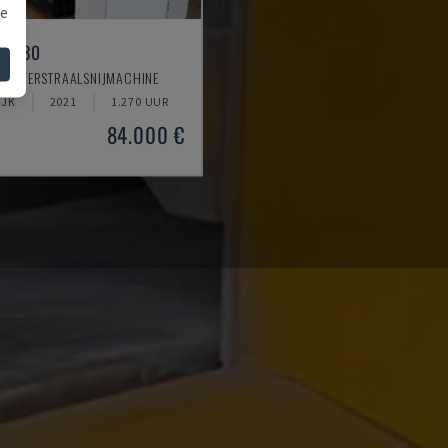
we
T 1530
- WATERSTRAALSNIJMACHINE
IJK
2021
1.270 UUR
84.000 €