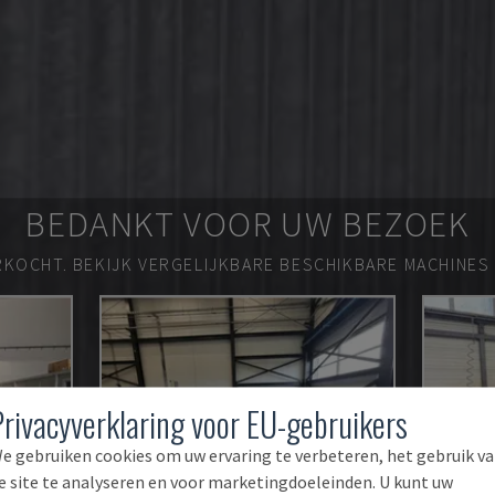
BEDANKT VOOR UW BEZOEK
RKOCHT.
BEKIJK VERGELIJKBARE BESCHIKBARE MACHINES
Privacyverklaring voor EU-gebruikers
e gebruiken cookies om uw ervaring te verbeteren, het gebruik v
e site te analyseren en voor marketingdoeleinden. U kunt uw