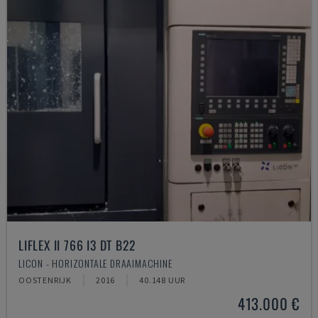
LIFLEX II 766 I3 DT B22
LICON - HORIZONTALE DRAAIMACHINE
OOSTENRIJK
2016
40.148 UUR
413.000 €