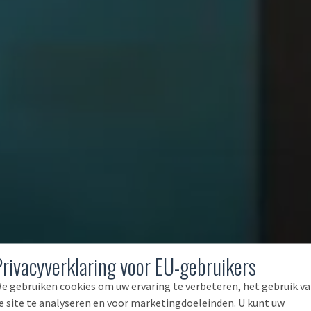
Privacyverklaring voor EU-gebruikers
e gebruiken cookies om uw ervaring te verbeteren, het gebruik v
e site te analyseren en voor marketingdoeleinden. U kunt uw