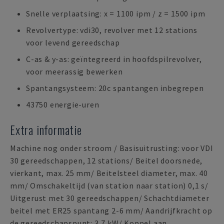
Snelle verplaatsing: x = 1100 ipm / z = 1500 ipm
Revolvertype: vdi30, revolver met 12 stations
voor levend gereedschap
C-as & y-as: geïntegreerd in hoofdspilrevolver,
voor meerassig bewerken
Spantangsysteem: 20c spantangen inbegrepen
43750 energie-uren
Extra informatie
Machine nog onder stroom / Basisuitrusting: voor VDI
30 gereedschappen, 12 stations/ Beitel doorsnede,
vierkant, max. 25 mm/ Beitelsteel diameter, max. 40
mm/ Omschakeltijd (van station naar station) 0,1 s/
Uitgerust met 30 gereedschappen/ Schachtdiameter
beitel met ER25 spantang 2-6 mm/ Aandrijfkracht op
de gereedschapspunt: 3,7 kW/ Koppel aan