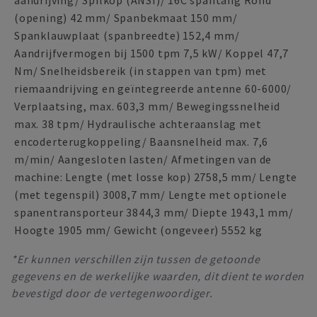
aandrijving/ Spilkop (ANSI)/ 16C spantang Rond
(opening) 42 mm/ Spanbekmaat 150 mm/
Spanklauwplaat (spanbreedte) 152,4 mm/
Aandrijfvermogen bij 1500 tpm 7,5 kW/ Koppel 47,7
Nm/ Snelheidsbereik (in stappen van tpm) met
riemaandrijving en geïntegreerde antenne 60-6000/
Verplaatsing, max. 603,3 mm/ Bewegingssnelheid
max. 38 tpm/ Hydraulische achteraanslag met
encoderterugkoppeling/ Baansnelheid max. 7,6
m/min/ Aangesloten lasten/ Afmetingen van de
machine: Lengte (met losse kop) 2758,5 mm/ Lengte
(met tegenspil) 3008,7 mm/ Lengte met optionele
spanentransporteur 3844,3 mm/ Diepte 1943,1 mm/
Hoogte 1905 mm/ Gewicht (ongeveer) 5552 kg
*Er kunnen verschillen zijn tussen de getoonde
gegevens en de werkelijke waarden, dit dient te worden
bevestigd door de vertegenwoordiger.