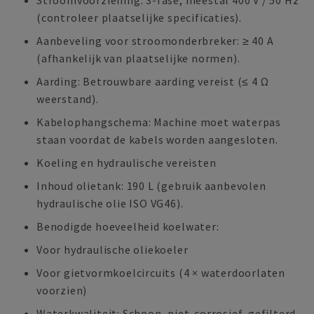
Stroomvoorziening: 3-fase, meestal 400 V / 50 Hz
(controleer plaatselijke specificaties).
Aanbeveling voor stroomonderbreker: ≥ 40 A
(afhankelijk van plaatselijke normen).
Aarding: Betrouwbare aarding vereist (≤ 4 Ω
weerstand).
Kabelophangschema: Machine moet waterpas
staan voordat de kabels worden aangesloten.
Koeling en hydraulische vereisten
Inhoud olietank: 190 L (gebruik aanbevolen
hydraulische olie ISO VG46).
Benodigde hoeveelheid koelwater:
Voor hydraulische oliekoeler
Voor gietvormkoelcircuits (4 × waterdoorlaten
voorzien)
Waterkwaliteit: Schoon, niet-corrosief, gefilterd.