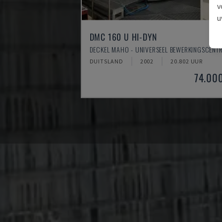
v
u
DMC 160 U HI-DYN
DECKEL MAHO - UNIVERSEEL BEWERKINGSCENT
DUITSLAND
2002
20.802 UUR
74.00