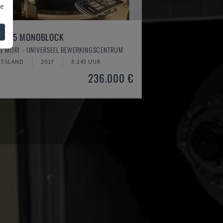
we
U 75 MONOBLOCK
G MORI - UNIVERSEEL BEWERKINGSCENTRUM
ITSLAND
2017
3.243 UUR
236.000 €