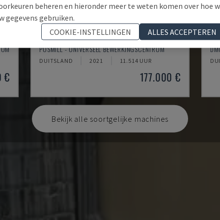
oorkeuren beheren en hieronder meer te weten komen over hoe 
w gegevens gebruiken.
COOKIE-INSTELLINGEN
ALLES ACCEPTEREN
H800U
DM
RUM
POSMILL - UNIVERSEEL BEWERKINGSCENTRUM
DM
DUITSLAND
2021
11.514 UUR
DU
0 €
177.000 €
Bekijk alle soortgelijke machines