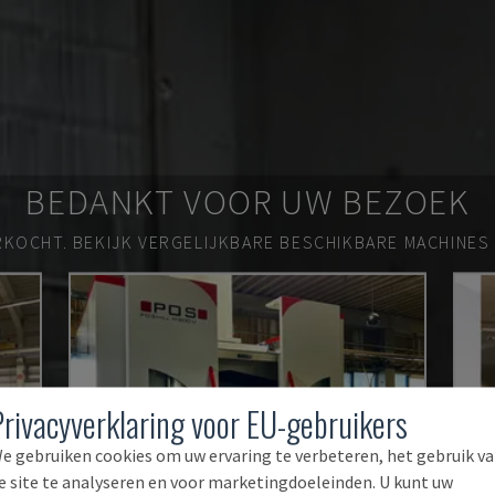
BEDANKT VOOR UW BEZOEK
RKOCHT.
BEKIJK VERGELIJKBARE BESCHIKBARE MACHINES
Privacyverklaring voor EU-gebruikers
e gebruiken cookies om uw ervaring te verbeteren, het gebruik v
e site te analyseren en voor marketingdoeleinden. U kunt uw