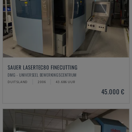
SAUER LASERTEC80 FINECUTTING
DMG - UNIVERSEEL BEWERKINGSCENTRUM
DUITSLAND
2006
43.686 UUR
45.000 €