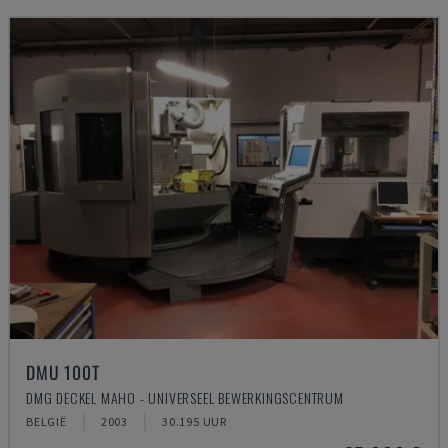
DMU 100T
DMG DECKEL MAHO - UNIVERSEEL BEWERKINGSCENTRUM
BELGIË
2003
30.195 UUR