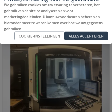
POSMILL - UNIVERSEEL BEWERKINGSCENTRUM
We gebruiken cookies om uw ervaring te verbeteren, het
DUITSLAND
2021
11.514 UUR
gebruik van de site te analyseren en voor
177.000 €
marketingdoeleinden. U kunt uw voorkeuren beheren en
hieronder meer te weten komen over hoe we uw gegevens
gebruiken.
COOKIE-INSTELLINGEN
ALLES ACCEPTEREN