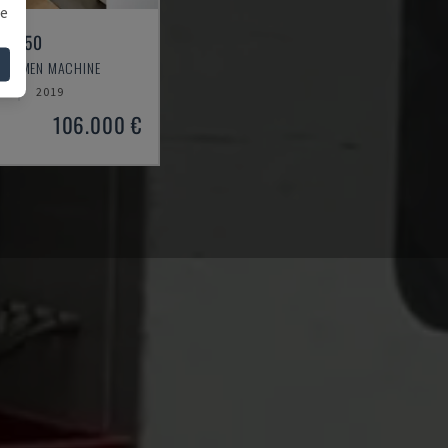
we
 1350
TBRAMEN MACHINE
E
2019
106.000 €