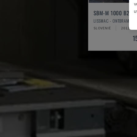
v
u
SBM-M 1000 B2
LISSMAC - ONTBRAMEN 
SLOVENIË
2012
1