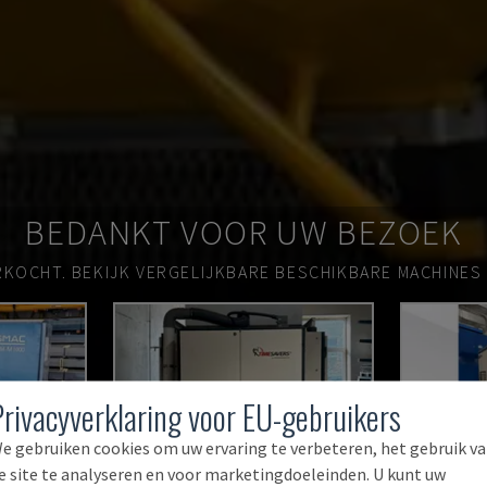
BEDANKT VOOR UW BEZOEK
RKOCHT.
BEKIJK VERGELIJKBARE BESCHIKBARE MACHINES
Privacyverklaring voor EU-gebruikers
e gebruiken cookies om uw ervaring te verbeteren, het gebruik v
e site te analyseren en voor marketingdoeleinden. U kunt uw