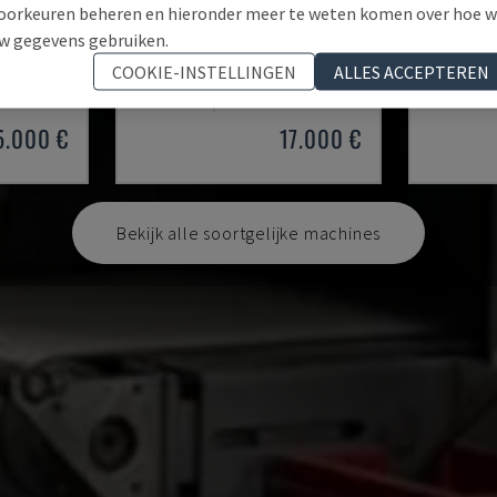
oorkeuren beheren en hieronder meer te weten komen over hoe 
w gegevens gebruiken.
41SERIE 900 WRD N
ESYM M3
COOKIE-INSTELLINGEN
ALLES ACCEPTEREN
MACHINE
TIMESAVERS - ONTBRAMEN MACHINE
CMS - ON
ESTLAND
2006
BULGARIJ
5.000 €
17.000 €
Bekijk alle soortgelijke machines