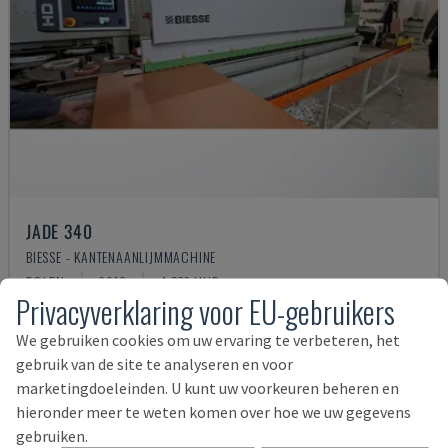
JADE 340
BIESSE - KANTENAANLIJMMACHINE
POLEN
2018
4.832 UUR
Privacyverklaring voor EU-gebruikers
27.000 €
We gebruiken cookies om uw ervaring te verbeteren, het
gebruik van de site te analyseren en voor
marketingdoeleinden. U kunt uw voorkeuren beheren en
hieronder meer te weten komen over hoe we uw gegevens
gebruiken.