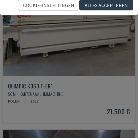
COOKIE-INSTELLINGEN
ALLES ACCEPTEREN
OLIMPIC K360 T-ER1
SCM - KANTENAANLIJMMACHINE
POLEN
2017
21.500 €