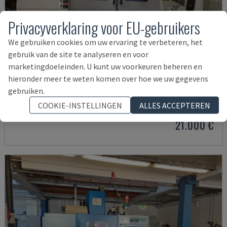
Privacyverklaring voor EU-gebruikers
We gebruiken cookies om uw ervaring te verbeteren, het
gebruik van de site te analyseren en voor
marketingdoeleinden. U kunt uw voorkeuren beheren en
hieronder meer te weten komen over hoe we uw gegevens
MYNX 550
gebruiken.
DAEWOO - VERTICAAL BEWERKINGSCENTRUM
COOKIE-INSTELLINGEN
ALLES ACCEPTEREN
ITALIË
2003
21.000 €