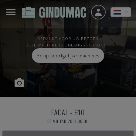
BEDANKT VOOR UW BEZOEK
DEZE MACHINE IS ONLANGS VERKOCHT.
Bekijk soortgelijke machines
FADAL
-
910
DE-MIL-FAD-2001-00001