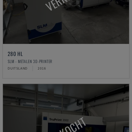
280 HL
SLM - METALEN 3D-PRINTER
DUITSLAND
2016
VERKOCHT