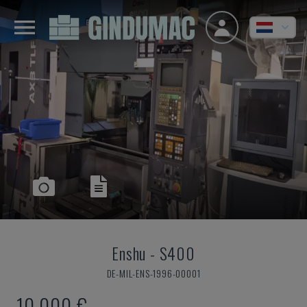
Enshu
-
S400
DE-MIL-ENS-1996-00001
10.000 €