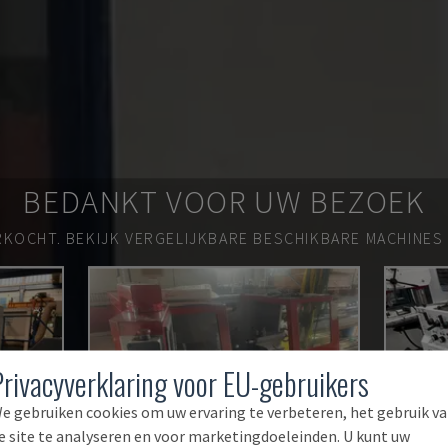
BEDANKT VOOR UW BEZOEK
RKOCHT.
BEKIJK VERGELIJKBARE BESCHIKBARE MACHINES
Privacyverklaring voor EU-gebruikers
e gebruiken cookies om uw ervaring te verbeteren, het gebruik v
e site te analyseren en voor marketingdoeleinden. U kunt uw