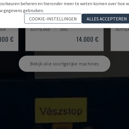
oorkeuren beheren en hieronder meer te weten komen over hoe 
w gegevens gebruiken.
EMCOMAT 200X1000
TH 46
COOKIE-INSTELLINGEN
ALLES ACCEPTEREN
HINE
EMCO - HORIZONTALE DRAAIMACHINE
OPTIMU
 UUR
DUITSLAND
2001
DUITSL
000 €
14.000 €
Bekijk alle soortgelijke machines