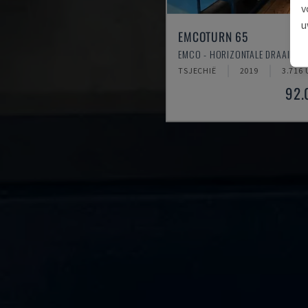
v
u
EMCOTURN 65
EMCO - HORIZONTALE DRAAIMAC
TSJECHIË
2019
3.716
92.