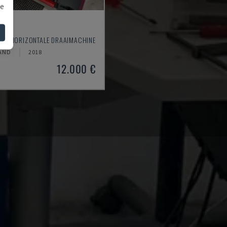
we
10
M - HORIZONTALE DRAAIMACHINE
AND
2018
12.000 €