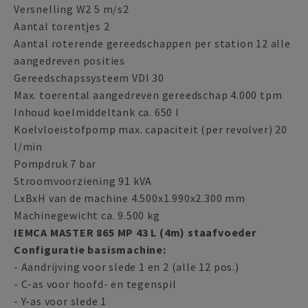
Versnelling W2 5 m/s2
Aantal torentjes 2
Aantal roterende gereedschappen per station 12 alle
aangedreven posities
Gereedschapssysteem VDI 30
Max. toerental aangedreven gereedschap 4.000 tpm
Inhoud koelmiddeltank ca. 650 l
Koelvloeistofpomp max. capaciteit (per revolver) 20
l/min
Pompdruk 7 bar
Stroomvoorziening 91 kVA
LxBxH van de machine 4.500x1.990x2.300 mm
Machinegewicht ca. 9.500 kg
IEMCA MASTER 865 MP 43 L (4m) staafvoeder
Configuratie basismachine:
- Aandrijving voor slede 1 en 2 (alle 12 pos.)
- C-as voor hoofd- en tegenspil
- Y-as voor slede 1