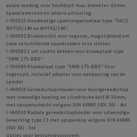
axiale voeding voor hoofdspil max. diameter: 65mm.
Spanelementen en andere uitrusting:
I-V50025 Handmatige spantangwisselaar type "SACO
MPT65/140 en MPF65/140".
I-V50092 Drukverschil voor tegenas, mogelijkheid om
twee verschillende spandrukken in te stellen.
I-V50083 1 set zachte bekken voor klauwplaat type
"SMW 175-BBD".
I-V50080 Klauwplaat type "SMW 175-BBD" Voor
tegenspil, inclusief adapter voor aanpassing van de
spindel
I-V60050 Gereedschapshouder voor boorgereedschap
met inwendige koeling en cilindrische kolf Ø 32mm,
met opspanschacht volgens DIN 69880 (VDI 30) - 4st
I-V60010 Radiale gereedschaphouder voor uitwendige
bewerking type C1 met opspankop volgens DIN 69880
(VDI 30) - 5st
Opties voor besturingssysteem: