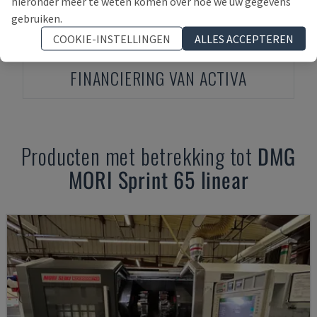
hieronder meer te weten komen over hoe we uw gegevens
gebruiken.
COOKIE-INSTELLINGEN
ALLES ACCEPTEREN
FINANCIERING VAN ACTIVA
Producten met betrekking tot
DMG
MORI
Sprint 65 linear