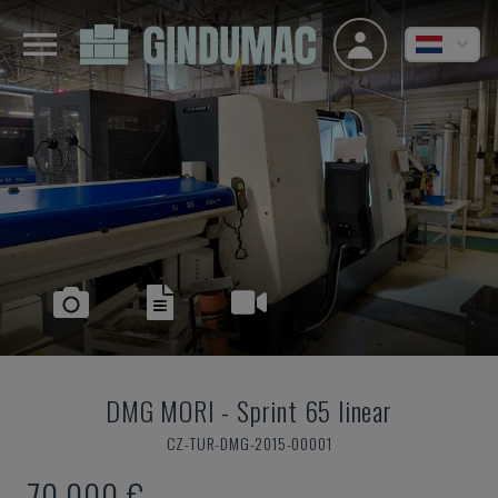
DMG MORI
-
Sprint 65 linear
CZ-TUR-DMG-2015-00001
70.000 €