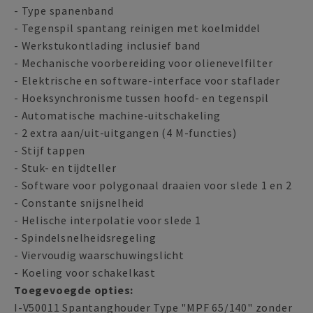
- Type spanenband
- Tegenspil spantang reinigen met koelmiddel
- Werkstukontlading inclusief band
- Mechanische voorbereiding voor olienevelfilter
- Elektrische en software-interface voor staflader
- Hoeksynchronisme tussen hoofd- en tegenspil
- Automatische machine-uitschakeling
- 2 extra aan/uit-uitgangen (4 M-functies)
- Stijf tappen
- Stuk- en tijdteller
- Software voor polygonaal draaien voor slede 1 en 2
- Constante snijsnelheid
- Helische interpolatie voor slede 1
- Spindelsnelheidsregeling
- Viervoudig waarschuwingslicht
- Koeling voor schakelkast
Toegevoegde opties:
I-V50011 Spantanghouder Type "MPF 65/140" zonder