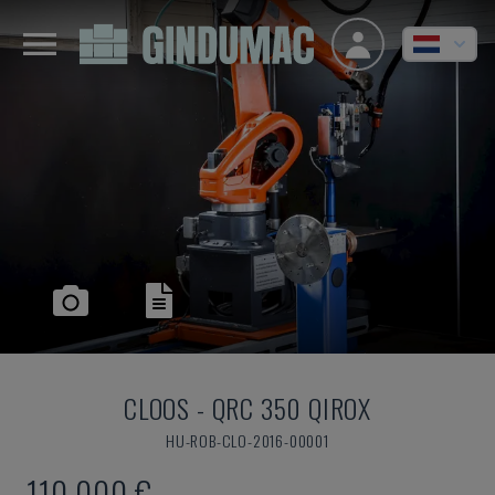
CLOOS
-
QRC 350 QIROX
HU-ROB-CLO-2016-00001
110.000 €