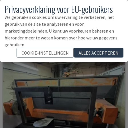
Privacyverklaring voor EU-gebruikers
We gebruiken cookies om uw ervaring te verbeteren, het
TRANSSTEEL 4000 PULSE WELDING CELL
gebruik van de site te analyseren en voor
FRONIUS - ROBOT LASSEN
marketingdoeleinden. U kunt uw voorkeuren beheren en
DUITSLAND
2025
hieronder meer te weten komen over hoe we uw gegevens
59.000 €
gebruiken.
COOKIE-INSTELLINGEN
ALLES ACCEPTEREN