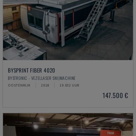
BYSPRINT FIBER 4020
BYSTRONIC - VEZELLASER SNIJMACHINE
OOSTENRIJK
2018
19.032 UUR
147.500 €