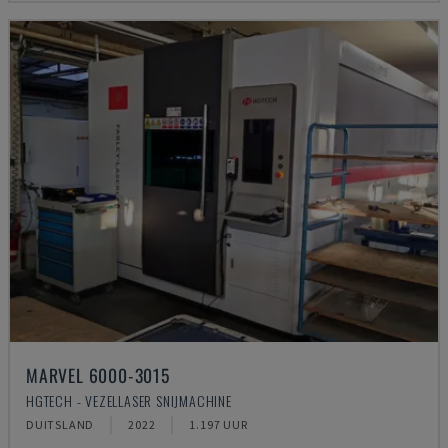
MARVEL 6000-3015
HGTECH - VEZELLASER SNIJMACHINE
DUITSLAND
2022
1.197 UUR