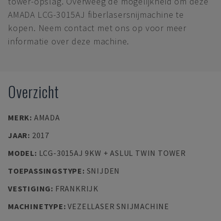
tower-opslag. Overweeg de mogelijkheid om deze
AMADA LCG-3015AJ fiberlasersnijmachine te
kopen. Neem contact met ons op voor meer
informatie over deze machine.
Overzicht
MERK
:
AMADA
JAAR
:
2017
MODEL
:
LCG-3015AJ 9KW + ASLUL TWIN TOWER
TOEPASSINGSTYPE
:
SNIJDEN
VESTIGING
:
FRANKRIJK
MACHINETYPE
:
VEZELLASER SNIJMACHINE