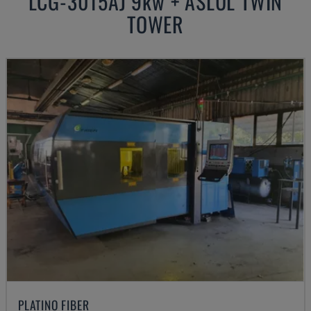
LCG-3015AJ 9kw + ASLUL TWIN
TOWER
PLATINO FIBER