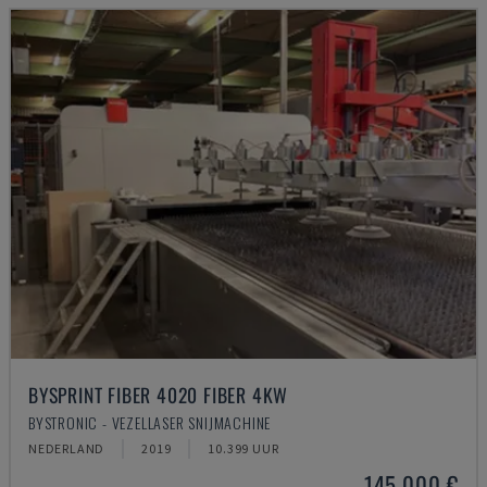
BYSPRINT FIBER 4020 FIBER 4KW
BYSTRONIC - VEZELLASER SNIJMACHINE
NEDERLAND
2019
10.399 UUR
145.000 €