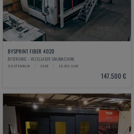
BYSPRINT FIBER 4020
BYSTRONIC - VEZELLASER SNIJMACHINE
OOSTENRIJK
2018
19.032 UUR
147.500 €