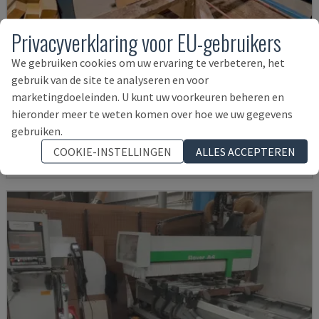
Privacyverklaring voor EU-gebruikers
We gebruiken cookies om uw ervaring te verbeteren, het
gebruik van de site te analyseren en voor
K2-A
marketingdoeleinden. U kunt uw voorkeuren beheren en
HUNDEGGER - CNC-HOUTBEWERKINGSCENTRUM
hieronder meer te weten komen over hoe we uw gegevens
DUITSLAND
2000
gebruiken.
52.000 €
COOKIE-INSTELLINGEN
ALLES ACCEPTEREN